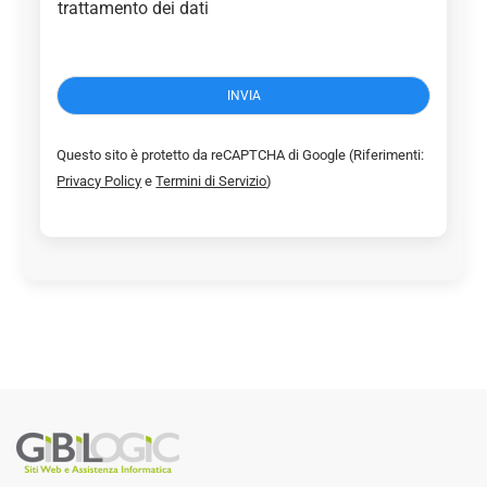
o
trattamento dei dati
n
s
e
n
INVIA
s
o
P
Questo sito è protetto da reCAPTCHA di Google (Riferimenti:
r
Privacy Policy
e
Termini di Servizio
)
i
v
a
c
y
*