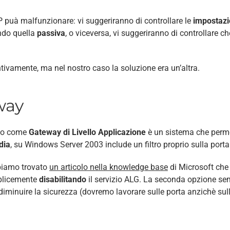
P puà malfunzionare: vi suggeriranno di controllare le
impostazi
ndo quella
passiva
, o viceversa, vi suggeriranno di controllare c
ventivamente, ma nel nostro caso la soluzione era un’altra.
way
ano come
Gateway di Livello Applicazione
è un sistema che permett
dia
, su Windows Server 2003 include un filtro proprio sulla porta
bbiamo trovato
un articolo nella knowledge base
di Microsoft che 
plicemente
disabilitando
il servizio ALG. La seconda opzione semp
minuire la sicurezza (dovremo lavorare sulle porta anzichè sull