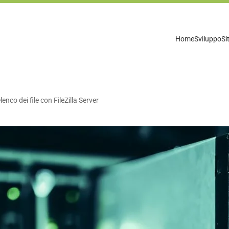
Home
Sviluppo
Si
enco dei file con FileZilla Server