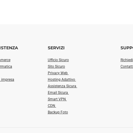
ISTENZA
SERVIZI
SUPP
mmerce
Ufficio Sicuro
Richied
ormatica
Sito Sicuro
Contatt
Privacy Web
a impresa
Hosting Adattivo
Assistenza Sicura
Email Sicura
Smart VPN
CDN
Backup Foto