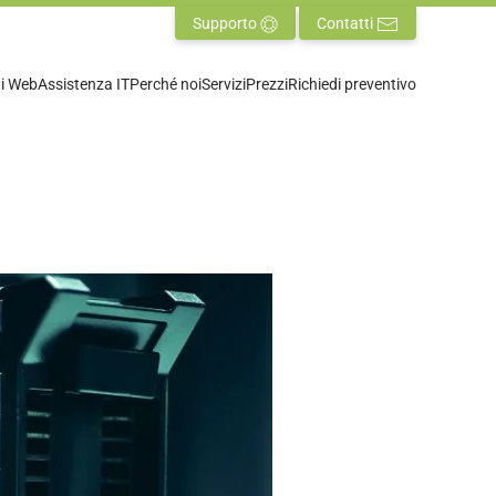
Supporto
Contatti
ti Web
Assistenza IT
Perché noi
Servizi
Prezzi
Richiedi preventivo