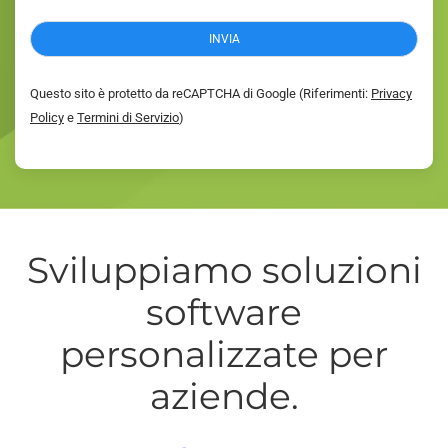
e
n
INVIA
s
o
P
Questo sito è protetto da reCAPTCHA di Google (Riferimenti:
Privacy
r
Policy
e
Termini di Servizio
)
i
v
a
c
y
*
Sviluppiamo soluzioni
software
personalizzate per
aziende.