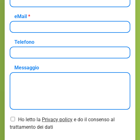
eMail
*
Telefono
Messaggio
C
Ho letto la
Privacy policy
e do il consenso al
o
trattamento dei dati
n
s