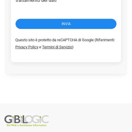
trattamento dei dati
n
s
e
n
INVIA
s
o
P
Questo sito è protetto da reCAPTCHA di Google (Riferimenti:
r
Privacy Policy
e
Termini di Servizio
)
i
v
a
c
y
*