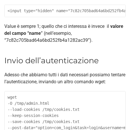
<input type="hidden" name="7c82c705bad64a6bd252fb4a1
Value è sempre 1; quello che ci interessa è invece il
valore
del campo “name
” (nell’esempio,
“7c82c705bad64a6bd252fb4a1282ac39”).
Invio dell’autenticazione
Adesso che abbiamo tutti i dati necessari possiamo tentare
l’autenticazione, inviando un altro comando wget:
wget

-O /tmp/admin.html

--load-cookies /tmp/cookies.txt

--keep-session-cookies

--save-cookies /tmp/cookies.txt

--post-data="option=com_login&task=login&username=mio