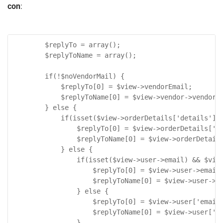
con
:
		$replyTo = array();

		$replyToName = array();

		if(!$noVendorMail) {

			$replyTo[0] = $view->vendorEmail;

			$replyToName[0] = $view->vendor->vendor_name;

		} else {

			if(isset($view->orderDetails['details']) && isset($view->orderDetails['details']['BT'])) {

				$replyTo[0] = $view->orderDetails['details']['BT']->email;

				$replyToName[0] = $view->orderDetails['details']['BT']->first_name . ' ' . $view->orderDetails['details']['BT']->last_name;

			} else {

				if(isset($view->user->email) && $view->user->name) {

					$replyTo[0] = $view->user->email;

					$replyToName[0] = $view->user->name;

				} else {

					$replyTo[0] = $view->user['email'];

					$replyToName[0] = $view->user['name'];

				}
