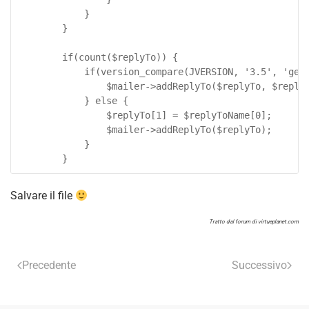
			}

		}

		if(count($replyTo)) {

			if(version_compare(JVERSION, '3.5', 'ge')) {

				$mailer->addReplyTo($replyTo, $replyToName);

			} else {

				$replyTo[1] = $replyToName[0];

				$mailer->addReplyTo($replyTo);

			}

		}
Salvare il file
Tratto dal forum di virtueplanet.com
Precedente
Successivo