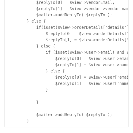
			$replyTo[0] = $view->vendorEmail;

			$replyTo[1] = $view->vendor->vendor_name;

			$mailer->addReplyTo( $replyTo );

		} else {

			if(isset($view->orderDetails['details']) and isset($view->orderDetails['details']['BT'])){

				$replyTo[0] = $view->orderDetails['details']['BT']->email;

				$replyTo[1] = $view->orderDetails['details']['BT']->first_name.' '.$view->orderDetails['details']['BT']->last_name;

			} else {

				if (isset($view->user->email) and $view->user->name) {

					$replyTo[0] = $view->user->email;

					$replyTo[1] = $view->user->name;

				} else {

					$replyTo[0] = $view->user['email'];

					$replyTo[1] = $view->user['name'];

				}

			}

			$mailer->addReplyTo( $replyTo );

		}