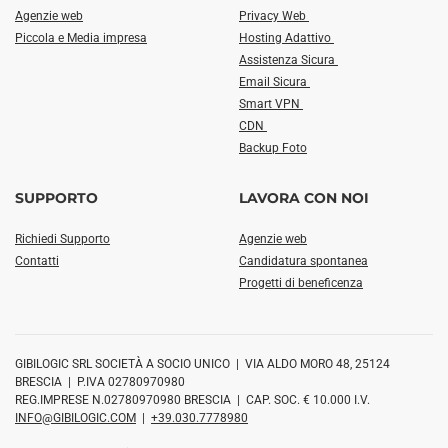
Agenzie web
Privacy Web
Piccola e Media impresa
Hosting Adattivo
Assistenza Sicura
Email Sicura
Smart VPN
CDN
Backup Foto
SUPPORTO
LAVORA CON NOI
Richiedi Supporto
Agenzie web
Contatti
Candidatura spontanea
Progetti di beneficenza
GIBILOGIC SRL SOCIETÀ A SOCIO UNICO | VIA ALDO MORO 48, 25124
BRESCIA | P.IVA 02780970980
REG.IMPRESE N.02780970980 BRESCIA | CAP. SOC. € 10.000 I.V.
INFO@GIBILOGIC.COM
|
+39.030.7778980