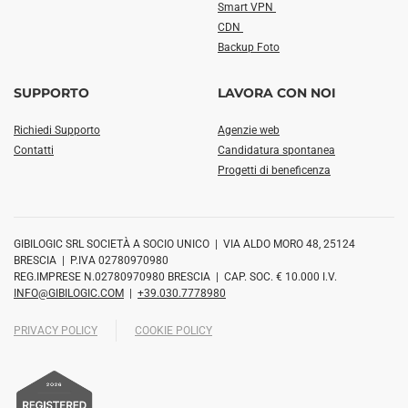
Smart VPN
CDN
Backup Foto
SUPPORTO
LAVORA CON NOI
Richiedi Supporto
Agenzie web
Contatti
Candidatura spontanea
Progetti di beneficenza
GIBILOGIC SRL SOCIETÀ A SOCIO UNICO | VIA ALDO MORO 48, 25124
BRESCIA | P.IVA 02780970980
REG.IMPRESE N.02780970980 BRESCIA | CAP. SOC. € 10.000 I.V.
INFO@GIBILOGIC.COM
|
+39.030.7778980
PRIVACY POLICY
COOKIE POLICY