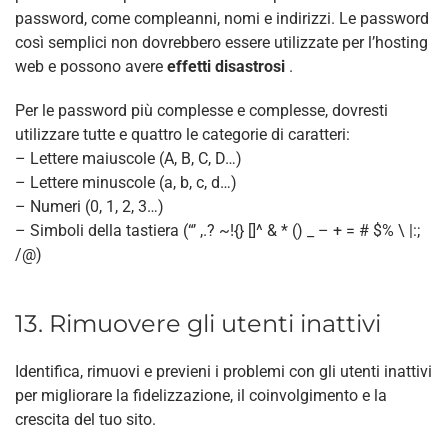
password, come compleanni, nomi e indirizzi. Le password
così semplici non dovrebbero essere utilizzate per l’hosting
web e possono avere
effetti disastrosi
.
Per le password più complesse e complesse, dovresti
utilizzare tutte e quattro le categorie di caratteri:
– Lettere maiuscole (A, B, C, D…)
– Lettere minuscole (a, b, c, d…)
– Numeri (0, 1, 2, 3…)
– Simboli della tastiera (“’ ,.? ~!{} []^ & * () _ – + = # $% \ |:;
/@)
13. Rimuovere gli utenti inattivi
Identifica, rimuovi e previeni i problemi con gli utenti inattivi
per migliorare la fidelizzazione, il coinvolgimento e la
crescita del tuo sito.