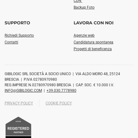
CDN
Backup Foto
SUPPORTO
LAVORA CON NOI
Richiedi Supporto
Agenzie web
Contatti
Candidatura spontanea
Progetti di beneficenza
GIBILOGIC SRL SOCIETÀ A SOCIO UNICO | VIA ALDO MORO 48, 25124
BRESCIA | P.IVA 02780970980
REG.IMPRESE N.02780970980 BRESCIA | CAP. SOC. € 10.000 I.V.
INFO@GIBILOGIC.COM
|
+39.030.7778980
PRIVACY POLICY
COOKIE POLICY