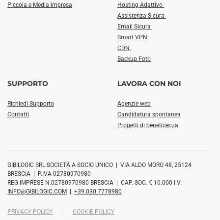
Piccola e Media impresa
Hosting Adattivo
Assistenza Sicura
Email Sicura
Smart VPN
CDN
Backup Foto
SUPPORTO
LAVORA CON NOI
Richiedi Supporto
Agenzie web
Contatti
Candidatura spontanea
Progetti di beneficenza
GIBILOGIC SRL SOCIETÀ A SOCIO UNICO | VIA ALDO MORO 48, 25124
BRESCIA | P.IVA 02780970980
REG.IMPRESE N.02780970980 BRESCIA | CAP. SOC. € 10.000 I.V.
INFO@GIBILOGIC.COM
|
+39.030.7778980
PRIVACY POLICY
COOKIE POLICY