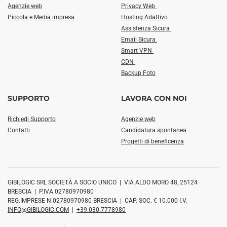
Agenzie web
Privacy Web
Piccola e Media impresa
Hosting Adattivo
Assistenza Sicura
Email Sicura
Smart VPN
CDN
Backup Foto
SUPPORTO
LAVORA CON NOI
Richiedi Supporto
Agenzie web
Contatti
Candidatura spontanea
Progetti di beneficenza
GIBILOGIC SRL SOCIETÀ A SOCIO UNICO | VIA ALDO MORO 48, 25124
BRESCIA | P.IVA 02780970980
REG.IMPRESE N.02780970980 BRESCIA | CAP. SOC. € 10.000 I.V.
INFO@GIBILOGIC.COM
|
+39.030.7778980