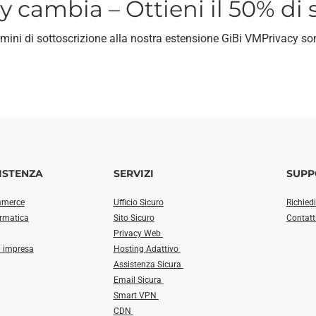
 cambia – Ottieni il 50% di
rmini di sottoscrizione alla nostra estensione GiBi VMPrivacy so
ISTENZA
SERVIZI
SUPP
mmerce
Ufficio Sicuro
Richied
ormatica
Sito Sicuro
Contatt
Privacy Web
a impresa
Hosting Adattivo
Assistenza Sicura
Email Sicura
Smart VPN
CDN