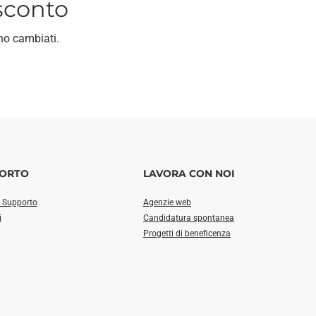
 sconto
no cambiati.
ORTO
LAVORA CON NOI
i Supporto
Agenzie web
i
Candidatura spontanea
Progetti di beneficenza