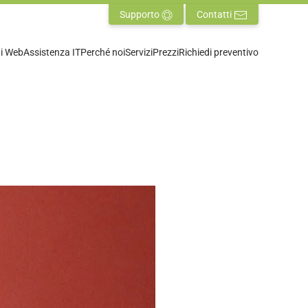
Supporto
Contatti
ti Web
Assistenza IT
Perché noi
Servizi
Prezzi
Richiedi preventivo