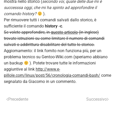
mostra nello storico (
secondo voi, quale delle due mi è
successsa oggi, che mi ha spinto ad approfondire il
comando history?
).
Per rimuovere tutti i comandi salvati dallo storico, è
sufficiente il comando
history -c
.
Se volete approfondire, in
questo articolo
(in inglese)
trovate istruzioni su come limitare il numero di comandi
salvati o addirittura disabilitare del tutto lo storico.
Aggiornamento: il link fornito non funziona più, per un
problema tecnico su Gentoo-Wiki.com (speriamo abbiano
un backup
). Potete trovare tutte le informazioni
aggiuntive al link
http://www.e-
pillole.com/linux/post/56/cronologia-comandi-bash/
come
segnalato da Giacomo in un commento.
Precedente
Successivo