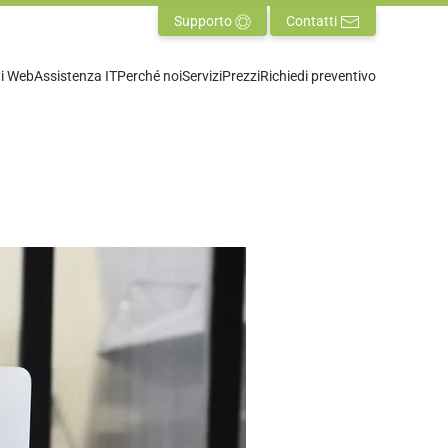
Supporto
Contatti
ti Web
Assistenza IT
Perché noi
Servizi
Prezzi
Richiedi preventivo