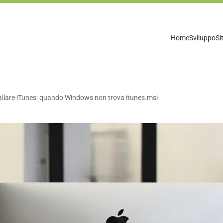
Home
Sviluppo
Si
tallare iTunes: quando Windows non trova itunes.msi