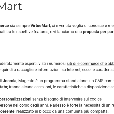
Mart
erce
sia sempre
VirtueMart
, ci è venuta voglia di conoscere m
pali tra le rispettive features, e vi lanciamo una
proposta per par
deratamente esperti, visti i numerosi
siti di e-commerce che ab
quindi a raccogliere informazioni su Internet, ecco le caratter
di
Joomla
, Magento è un programma stand-alone: un CMS comple
tato
; tranne alcune eccezioni, le caratteristiche a disposizione s
personalizzazioni
senza bisogno di intervenire sul codice.
rsone nel corso degli anni, e adesso è forte la necessità di un r
coerente
, realizzato in blocco da una comunità più compatta.