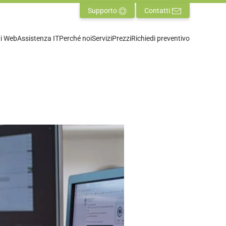
Supporto
Contatti
ti Web
Assistenza IT
Perché noi
Servizi
Prezzi
Richiedi preventivo