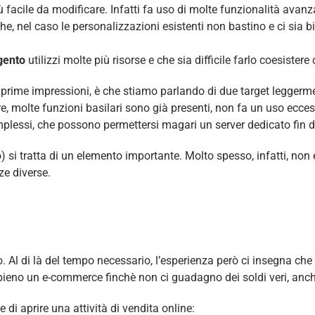
più facile da modificare. Infatti fa uso di molte funzionalità a
e, nel caso le personalizzazioni esistenti non bastino e ci sia b
ento
utilizzi molte più risorse e che sia difficile farlo coesistere
 prime impressioni, è che stiamo parlando di due target leggerme
are, molte funzioni basilari sono già presenti, non fa un uso ecces
mplessi, che possono permettersi magari un server dedicato fin da
 si tratta di un elemento importante. Molto spesso, infatti, non 
ze diverse.
Al di là del tempo necessario, l’esperienza però ci insegna che
ppieno un e-commerce finchè non ci guadagno dei soldi veri, anc
 di aprire una attività di vendita online: