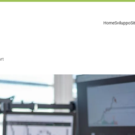
Home
Sviluppo
Si
rt