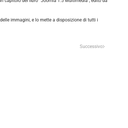
un capitolo del libro “Joomla 1.5 Multimedia”, edito da
delle immagini, e lo mette a disposizione di tutti i
Successivo