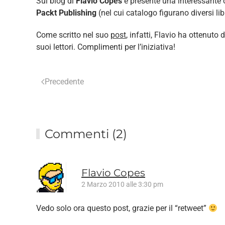
Sul blog di
Flavio Copes
è presente una interessante o
Packt Publishing
(nel cui catalogo figurano diversi lib
Come scritto nel suo
post
, infatti, Flavio ha ottenuto
suoi lettori. Complimenti per l’iniziativa!
Precedente
Commenti (2)
Flavio Copes
2 Marzo 2010 alle 3:30 pm
Vedo solo ora questo post, grazie per il “retweet”