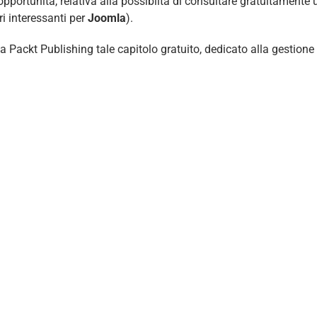
pportunità, relativa alla possibiltà di consultare gratuitamente 
ri interessanti per
Joomla
).
 da Packt Publishing tale capitolo gratuito, dedicato alla gestione 