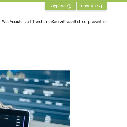
Supporto
Contatti
ti Web
Assistenza IT
Perché noi
Servizi
Prezzi
Richiedi preventivo