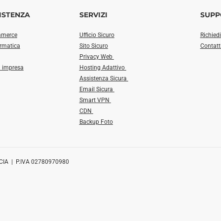
ISTENZA
SERVIZI
SUPP
mmerce
Ufficio Sicuro
Richied
ormatica
Sito Sicuro
Contatt
Privacy Web
a impresa
Hosting Adattivo
Assistenza Sicura
Email Sicura
Smart VPN
CDN
Backup Foto
CIA | P.IVA 02780970980