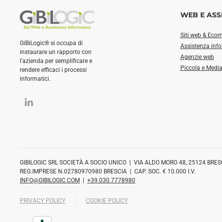
WEB E ASS
Siti web & Eco
GiBiLogic® si occupa di
Assistenza inf
instaurare un rapporto con
Agenzie web
l'azienda per semplificare e
Piccola e Medi
rendere efficaci i processi
informatici.
GIBILOGIC SRL SOCIETÀ A SOCIO UNICO | VIA ALDO MORO 48, 25124 BRES
REG.IMPRESE N.02780970980 BRESCIA | CAP. SOC. € 10.000 I.V.
INFO@GIBILOGIC.COM
|
+39.030.7778980
PRIVACY POLICY
COOKIE POLICY