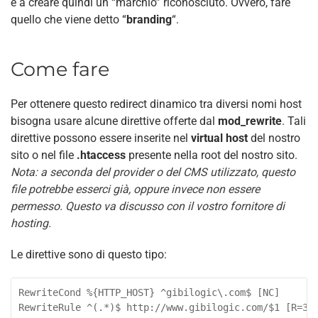
e a creare quindi un “marchio” riconosciuto. Ovvero, fare
quello che viene detto “
branding
“.
Come fare
Per ottenere questo redirect dinamico tra diversi nomi host
bisogna usare alcune direttive offerte dal
mod_rewrite
. Tali
direttive possono essere inserite nel
virtual host
del nostro
sito o nel file
.htaccess
presente nella root del nostro sito.
Nota: a seconda del provider o del CMS utilizzato, questo
file potrebbe esserci già, oppure invece non essere
permesso. Questo va discusso con il vostro fornitore di
hosting.
Le direttive sono di questo tipo:
RewriteCond %{HTTP_HOST} ^gibilogic\.com$ [NC]

RewriteRule ^(.*)$ http://www.gibilogic.com/$1 [R=30