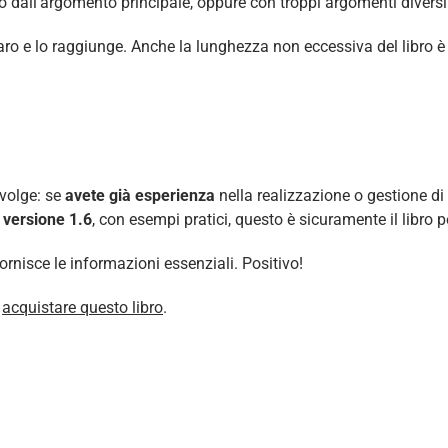
esso dall’argomento principale, oppure con troppi argomenti diversi 
chiaro e lo raggiunge. Anche la lunghezza non eccessiva del libro 
ivolge: se
avete già esperienza
nella realizzazione o gestione di
a
versione 1.6
, con esempi pratici, questo è sicuramente il libro p
fornisce le informazioni essenziali. Positivo!
i
acquistare questo libro
.