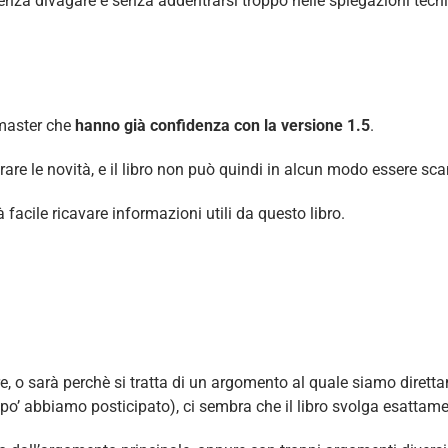
 senza divagare e senza addentrarsi troppo nelle spiegazioni tecn
ebmaster che
hanno già confidenza con la versione 1.5
.
lustrare le novità, e il libro non può quindi in alcun modo essere
acile ricavare informazioni utili da questo libro.
 o sarà perchè si tratta di un argomento al quale siamo diretta
 po’ abbiamo posticipato), ci sembra che il libro svolga esattame