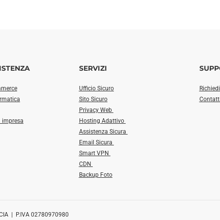
ISTENZA
SERVIZI
SUPP
mmerce
Ufficio Sicuro
Richied
ormatica
Sito Sicuro
Contatt
Privacy Web
a impresa
Hosting Adattivo
Assistenza Sicura
Email Sicura
Smart VPN
CDN
Backup Foto
CIA | P.IVA 02780970980