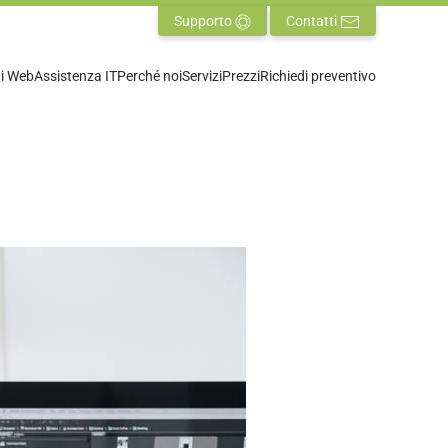
Supporto
Contatti
ti Web
Assistenza IT
Perché noi
Servizi
Prezzi
Richiedi preventivo