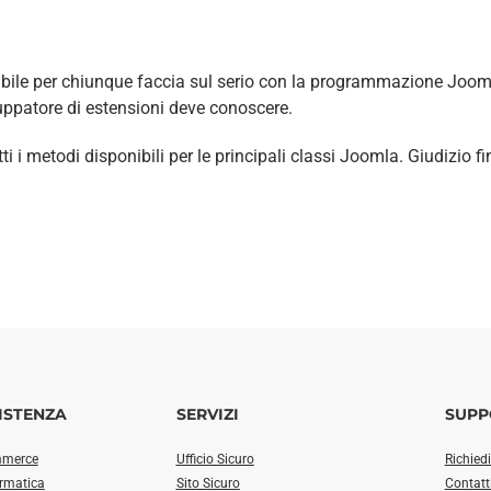
ibile per chiunque faccia sul serio con la programmazione Joomla.
luppatore di estensioni deve conoscere.
i i metodi disponibili per le principali classi Joomla. Giudizio fi
ISTENZA
SERVIZI
SUPP
mmerce
Ufficio Sicuro
Richied
ormatica
Sito Sicuro
Contatt