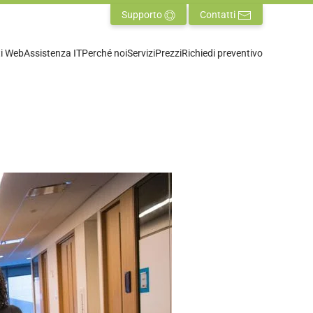
Supporto
Contatti
ti Web
Assistenza IT
Perché noi
Servizi
Prezzi
Richiedi preventivo