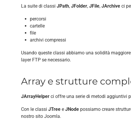
La suite di classi
JPath
,
JFolder
,
JFile
,
JArchive
ci pe
percorsi
cartelle
file
archivi compressi
Usando queste classi abbiamo una solidità maggiore risp
layer FTP se necessario.
Array e strutture comp
JArrayHelper
ci offre una serie di metodi aggiuntivi pe
Con le classi
JTree
e
JNode
possiamo creare struttur
nostro sito Joomla.