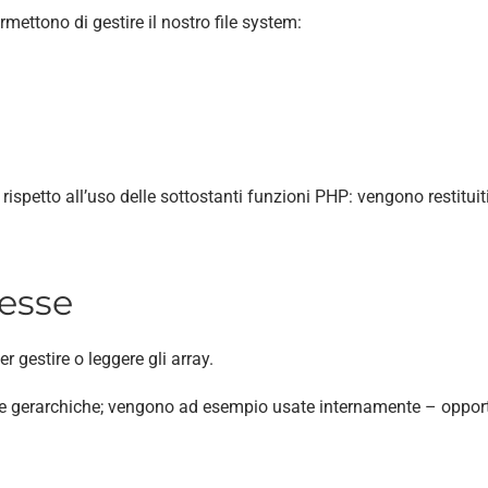
rmettono di gestire il nostro file system:
etto all’uso delle sottostanti funzioni PHP: vengono restituiti err
lesse
r gestire o leggere gli array.
e gerarchiche; vengono ad esempio usate internamente – opport