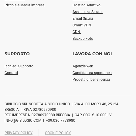
Piccola e Media impresa
Hosting Adattivo
Assistenza Sicura
Email Sicura
Smart VPN
CDN
Backup Foto
SUPPORTO
LAVORA CON NOI
Richiedi Supporto
Agenzie web
Contatti
Candidatura spontanea
Progetti di beneficenza
GIBILOGIC SRL SOCIETÀ A SOCIO UNICO | VIA ALDO MORO 48, 25124
BRESCIA | P.IVA 02780970980
REG.IMPRESE N.02780970980 BRESCIA | CAP. SOC. € 10.000 I.V.
INFO@GIBILOGIC.COM
|
+39.030.7778980
PRIVACY POLICY
COOKIE POLICY