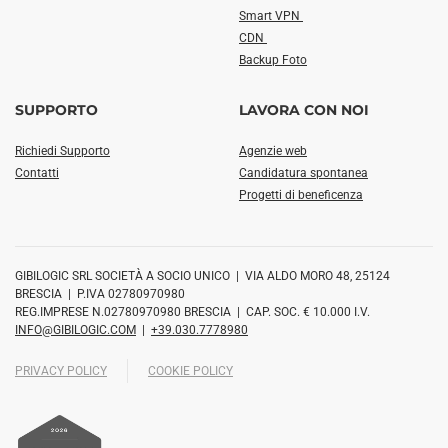
Smart VPN
CDN
Backup Foto
SUPPORTO
LAVORA CON NOI
Richiedi Supporto
Agenzie web
Contatti
Candidatura spontanea
Progetti di beneficenza
GIBILOGIC SRL SOCIETÀ A SOCIO UNICO | VIA ALDO MORO 48, 25124
BRESCIA | P.IVA 02780970980
REG.IMPRESE N.02780970980 BRESCIA | CAP. SOC. € 10.000 I.V.
INFO@GIBILOGIC.COM
|
+39.030.7778980
PRIVACY POLICY
COOKIE POLICY