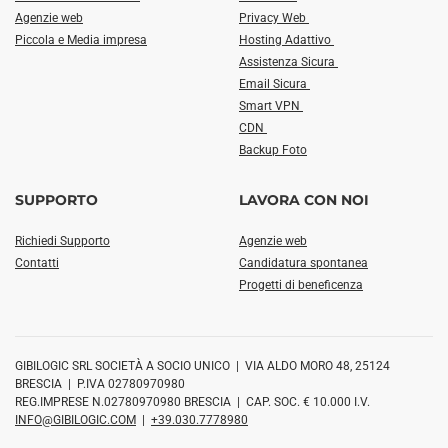
Agenzie web
Privacy Web
Piccola e Media impresa
Hosting Adattivo
Assistenza Sicura
Email Sicura
Smart VPN
CDN
Backup Foto
SUPPORTO
LAVORA CON NOI
Richiedi Supporto
Agenzie web
Contatti
Candidatura spontanea
Progetti di beneficenza
GIBILOGIC SRL SOCIETÀ A SOCIO UNICO | VIA ALDO MORO 48, 25124
BRESCIA | P.IVA 02780970980
REG.IMPRESE N.02780970980 BRESCIA | CAP. SOC. € 10.000 I.V.
INFO@GIBILOGIC.COM
|
+39.030.7778980