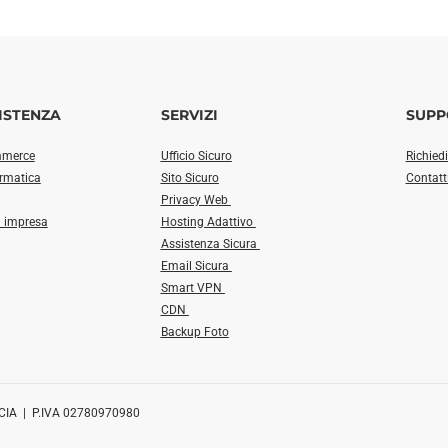
ISTENZA
SERVIZI
SUPP
mmerce
Ufficio Sicuro
Richied
ormatica
Sito Sicuro
Contatt
Privacy Web
a impresa
Hosting Adattivo
Assistenza Sicura
Email Sicura
Smart VPN
CDN
Backup Foto
CIA | P.IVA 02780970980