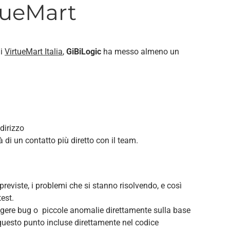
tueMart
di
VirtueMart Italia
,
GiBiLogic
ha messo almeno un
dirizzo
à di un contatto più diretto con il team.
à previste, i problemi che si stanno risolvendo, e così
est.
eggere bug o piccole anomalie direttamente sulla base
 questo punto incluse direttamente nel codice