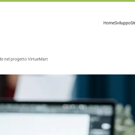
Home
Sviluppo
Si
de nel progetto VirtueMart