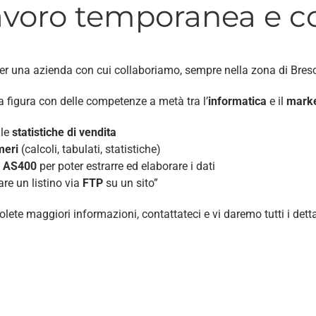
lavoro temporanea e co
er una azienda con cui collaboriamo, sempre nella zona di Bresc
a figura con delle competenze a metà tra l’
informatica
e il
marke
lle
statistiche di vendita
meri
(calcoli, tabulati, statistiche)
i
AS400
per poter estrarre ed elaborare i dati
re un listino via
FTP
su un sito”
olete maggiori informazioni, contattateci e vi daremo tutti i detta