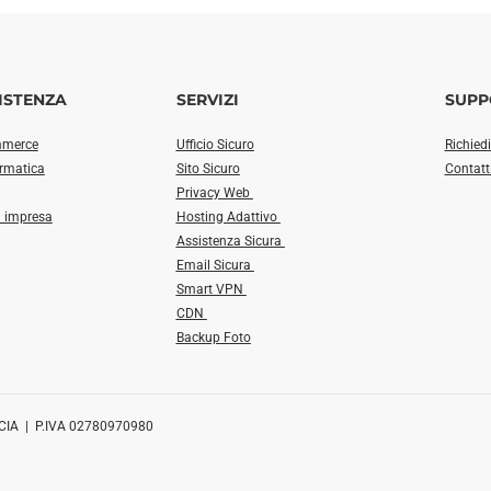
ISTENZA
SERVIZI
SUPP
mmerce
Ufficio Sicuro
Richied
ormatica
Sito Sicuro
Contatt
Privacy Web
a impresa
Hosting Adattivo
Assistenza Sicura
Email Sicura
Smart VPN
CDN
Backup Foto
CIA | P.IVA 02780970980