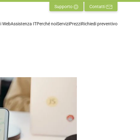
Supporto
Contatti
ti Web
Assistenza IT
Perché noi
Servizi
Prezzi
Richiedi preventivo