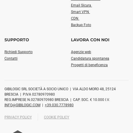
Email Sicura
Smart VPN
CDN
Backup Foto
SUPPORTO
LAVORA CON NOI
Richiedi Supporto
Agenzie web
Contatti
Candidatura spontanea
Progetti di beneficenza
GIBILOGIC SRL SOCIETÀ A SOCIO UNICO | VIA ALDO MORO 48, 25124
BRESCIA | P.IVA 02780970980
REG.IMPRESE N.02780970980 BRESCIA | CAP. SOC. € 10.000 I.V.
INFO@GIBILOGIC.COM
|
+39.030.7778980
PRIVACY POLICY
COOKIE POLICY