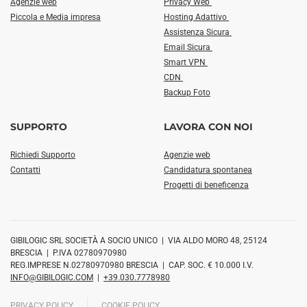
Agenzie web
Privacy Web
Piccola e Media impresa
Hosting Adattivo
Assistenza Sicura
Email Sicura
Smart VPN
CDN
Backup Foto
SUPPORTO
LAVORA CON NOI
Richiedi Supporto
Agenzie web
Contatti
Candidatura spontanea
Progetti di beneficenza
GIBILOGIC SRL SOCIETÀ A SOCIO UNICO | VIA ALDO MORO 48, 25124
BRESCIA | P.IVA 02780970980
REG.IMPRESE N.02780970980 BRESCIA | CAP. SOC. € 10.000 I.V.
INFO@GIBILOGIC.COM
|
+39.030.7778980
PRIVACY POLICY
COOKIE POLICY